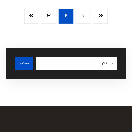
۳
۲
۱
جستجو