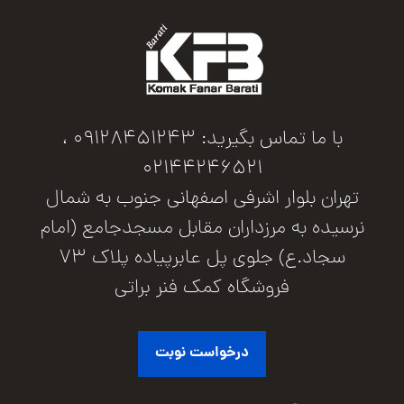
با ما تماس بگیرید: 09128451243 ،
02144246521
تهران بلوار اشرفی اصفهانی جنوب به شمال
نرسیده به مرزداران مقابل مسجدجامع (امام
سجاد.ع) جلوی پل عابرپیاده پلاک 73
فروشگاه کمک فنر براتی
درخواست نوبت