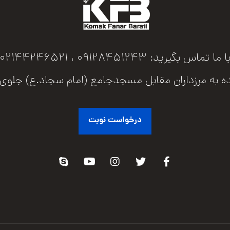
ا ما تماس بگیرید: 09128451243 ، 02144246521
اران مقابل مسجدجامع (امام سجاد.ع) جلوی پل عابرپیاده پلاک 73 
درخواست نوبت