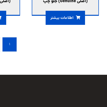
(اصلي Genuine) جلو چپ
(اصلي Genuine) جلو را
اطلاعات بیشتر
۱