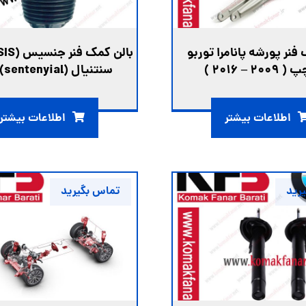
فنر پورشه پانامرا توربو
20 – 2016 )
سنتنیال (sentenyial) عقب
اطلاعات بیشتر
اطلاعات بیشتر
رید
تماس بگیرید