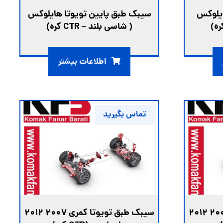
ايلوكس
سیبک طبق پایین تويوتا هايلوكس
( شاسی بلند – CTR كره)
اطلاعات بیشتر
تماس بگیرید
سیبک طبق تويوتا کمری ۲۰۰۷ ۲۰۱۲