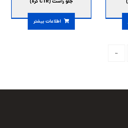
جلو راست (CTR کره)
اطلاعات بیشتر
←