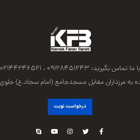
ا ما تماس بگیرید: 09128451243 ، 02144246521
اران مقابل مسجدجامع (امام سجاد.ع) جلوی پل عابرپیاده پلاک 73 
درخواست نوبت