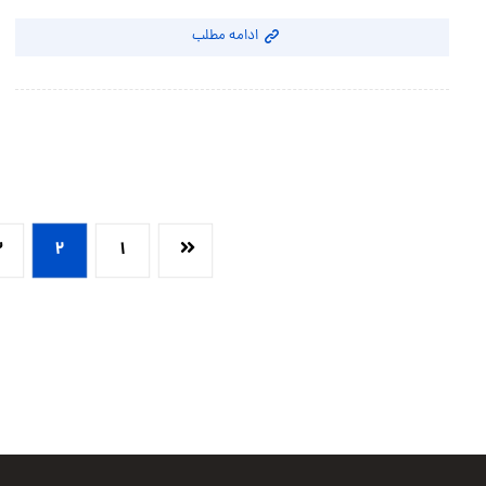
ادامه مطلب
۳
۲
۱