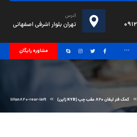
آدرس
091
تهران بلوار اشرفی اصفهانی
مشاوره رایگان
کمک فنر لیفان ۸۲۰ عقب چپ (KYB ژاپن)
lifan820-rear-left