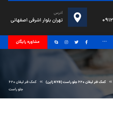
آدرس
091
تهران بلوار اشرفی اصفهانی
مشاوره رایگان
کمک فنر لیفان ۶۲۰ جلو راست (KYB ژاپن)
کمک فنر لیفان 620
جلو راست