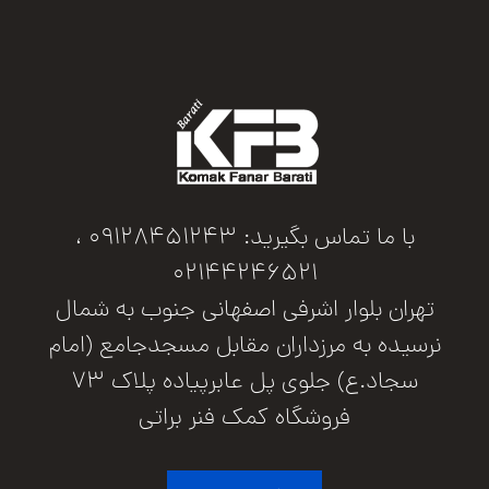
با ما تماس بگیرید: 09128451243 ،
02144246521
تهران بلوار اشرفی اصفهانی جنوب به شمال
نرسیده به مرزداران مقابل مسجدجامع (امام
سجاد.ع) جلوی پل عابرپیاده پلاک 73
فروشگاه کمک فنر براتی