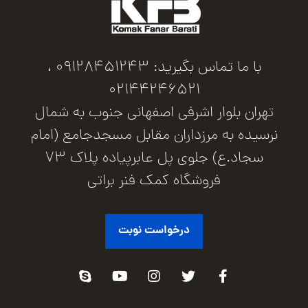
با ما تماس بگیرید: 09128451243 ،
02144246521
تهران بلوار اشرفی اصفهانی جنوب به شمال
نرسیده به مرزداران مقابل مسجدجامع (امام
سجاد.ع) جلوی پل عابرپیاده پلاک 73
فروشگاه کمک فنر براتی
درخواست نوبت