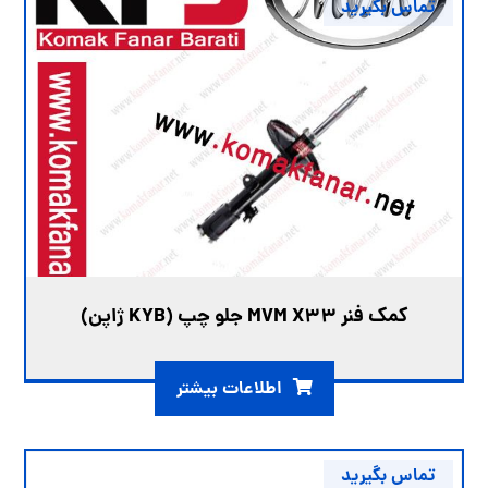
تماس بگیرید
کمک فنر MVM X33 جلو چپ (KYB ژاپن)
اطلاعات بیشتر
تماس بگیرید