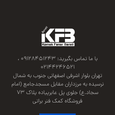
با ما تماس بگیرید: 09128451243 ،
02144246521
تهران بلوار اشرفی اصفهانی جنوب به شمال
نرسیده به مرزداران مقابل مسجدجامع (امام
سجاد.ع) جلوی پل عابرپیاده پلاک 73
فروشگاه کمک فنر براتی