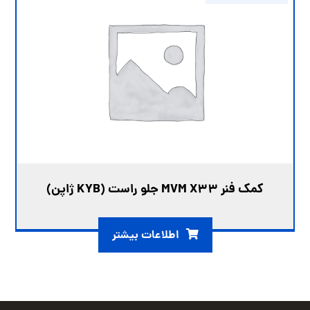
کمک فنر MVM X33 جلو راست (KYB ژاپن)
اطلاعات بیشتر