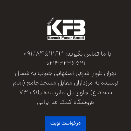
با ما تماس بگیرید: 09128451243 ،
02144246521
تهران بلوار اشرفی اصفهانی جنوب به شمال
نرسیده به مرزداران مقابل مسجدجامع (امام
سجاد.ع) جلوی پل عابرپیاده پلاک 73
فروشگاه کمک فنر براتی
درخواست نوبت