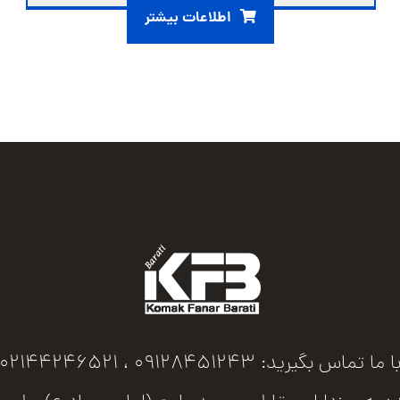
اطلاعات بیشتر
ا ما تماس بگیرید: 09128451243 ، 02144246521