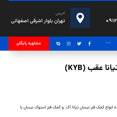
آدرس
091
تهران بلوار اشرفی اصفهانی
مشاوره رایگان
ا عقب (KYB)
ه انواع
کمک فنر نیسان تیانا
آک و
کمک فنر استوک نیسان
با