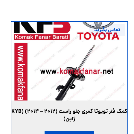
تماس بگیرید
کمک فنر تویوتا کمری جلو راست (2012 – 2014) (KYB
ژاپن)