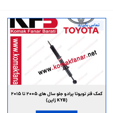
تماس بگیرید
کمک فنر تویوتا پرادو جلو سال های 2005 تا 2015
(KYB ژاپن)