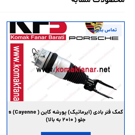
محصولات مشابه
تماس بگیرید
کمک فنر بادی (ایرماتیک) پورشه کاین s (Cayenne )
جلو ( 2010 به بالا)