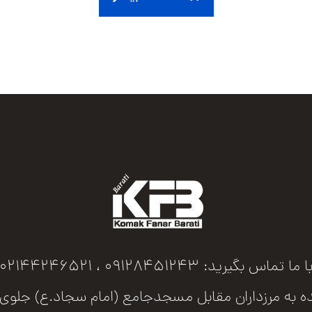
ا ما تماس بگیرید: 09128451243 ، 02144246521
اران مقابل مسجدجامع (امام سجاد.ع) جلوی پل عابرپیاده پلاک 73 