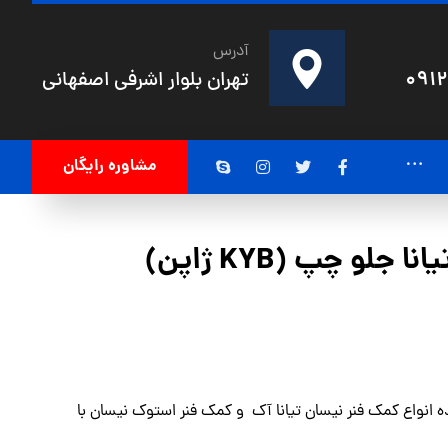
آدرس
091
تهران بلوار اشرفی اصفهانی
مشاوره رایگان
جلو چپ (KYB ژاپن)
ه انواع
کمک فنر نیسان
تیانا آک و کمک فنر استوک نیسان با