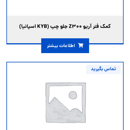
کمک فنر آریو Z300 جلو چپ (KYB اسپانیا)
اطلاعات بیشتر
تماس بگیرید