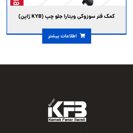
کمک فنر سوزوکی ویتارا جلو چپ (KYB ژاپن)
اطلاعات بیشتر