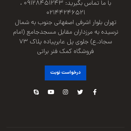
با ما تماس بگیرید: 09128451243 ،
02144246521
تهران بلوار اشرفی اصفهانی جنوب به شمال
نرسیده به مرزداران مقابل مسجدجامع (امام
سجاد.ع) جلوی پل عابرپیاده پلاک 73
فروشگاه کمک فنر براتی
درخواست نوبت