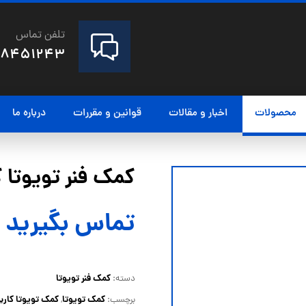
تلفن تماس
28451243
محصولات
اخبار و مقالات
قوانین و مقررات
درباره ما
کمک فنر تویوتا کارینا مد
تماس بگیرید
کمک فنر تویوتا
دسته:
کمک تویوتا
کمک تویوتا کارین
برچسب:
,