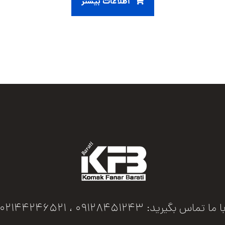
اطلاعات بیشتر
ا ما تماس بگیرید: 09128451243 ، 02144246521