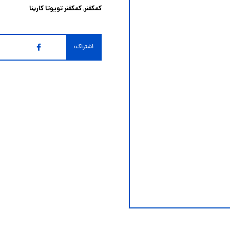
کمکفنر
کمکفنر تویوتا کارینا
,