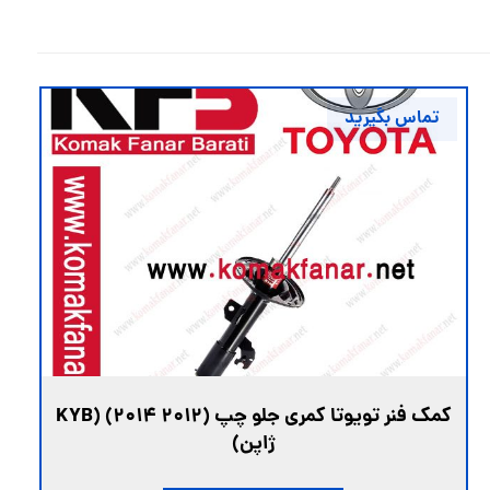
تماس بگیرید
کمک فنر تویوتا کمری جلو چپ (2012 2014) (KYB
ژاپن)