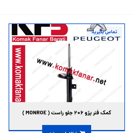
تماس بگیرید
کمک فنر پژو ۲۰۶ جلو راست ( MONROE )