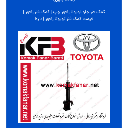
کمک فنر جلو تویوتا رافور چپ | کمک فنر رافور |
قیمت کمک فنر تویوتا رافور | kyb