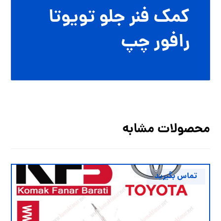
کمک فنر جلو تویوتا
رافور چپ
محصولات مشابه
تماس بگیرید