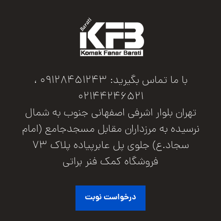
با ما تماس بگیرید: 09128451243 ،
02144246521
تهران بلوار اشرفی اصفهانی جنوب به شمال
نرسیده به مرزداران مقابل مسجدجامع (امام
سجاد.ع) جلوی پل عابرپیاده پلاک 73
فروشگاه کمک فنر براتی
درخواست نوبت