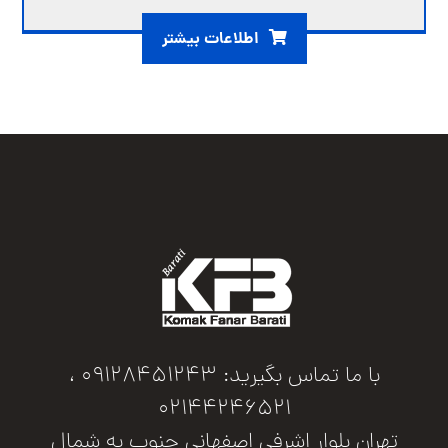
اطلاعات بیشتر
با ما تماس بگیرید: 09128451243 ،
02144246521
تهران بلوار اشرفی اصفهانی جنوب به شمال