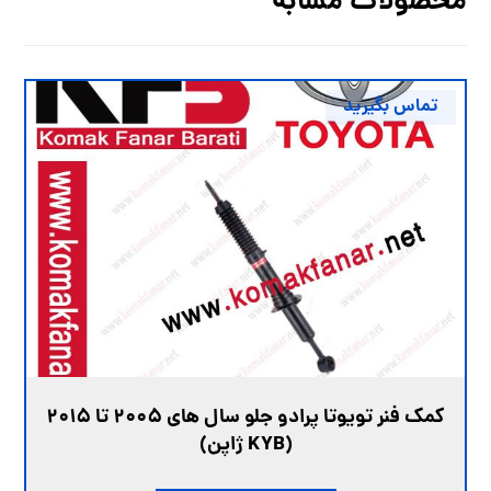
محصولات مشابه
تماس بگیرید
کمک فنر تویوتا پرادو جلو سال های 2005 تا 2015
(KYB ژاپن)