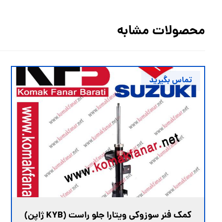
محصولات مشابه
تماس بگیرید
کمک فنر سوزوکی ویتارا جلو راست (KYB ژاپن)