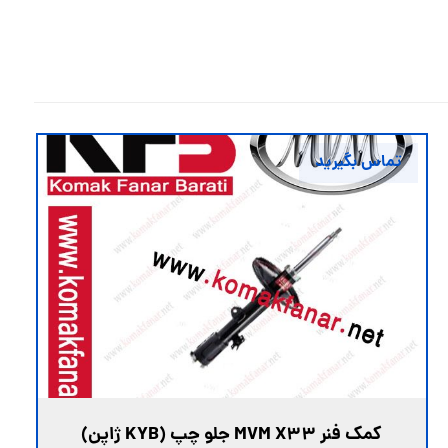
تماس بگیرید
کمک فنر MVM X33 جلو چپ (KYB ژاپن)