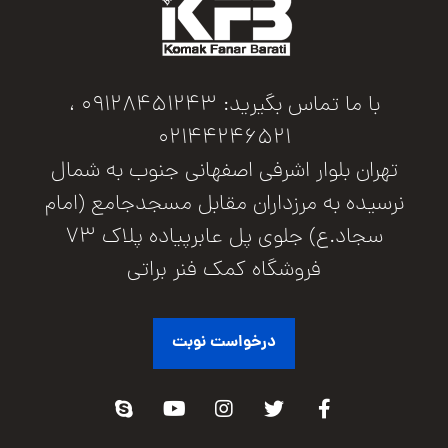
با ما تماس بگیرید: 09128451243 ،
02144246521
تهران بلوار اشرفی اصفهانی جنوب به شمال
نرسیده به مرزداران مقابل مسجدجامع (امام
سجاد.ع) جلوی پل عابرپیاده پلاک 73
فروشگاه کمک فنر براتی
درخواست نوبت