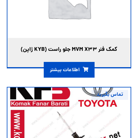
کمک فنر MVM X33 جلو راست (KYB ژاپن)
اطلاعات بیشتر
تماس بگیرید