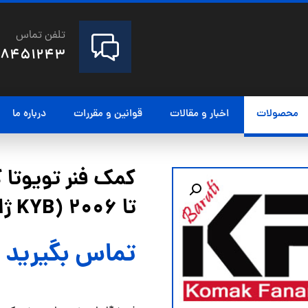
تلفن تماس
28451243
محصولات
اخبار و مقالات
قوانین و مقررات
درباره ما
تا 2006 (KYB ژاپن)
تماس بگیرید