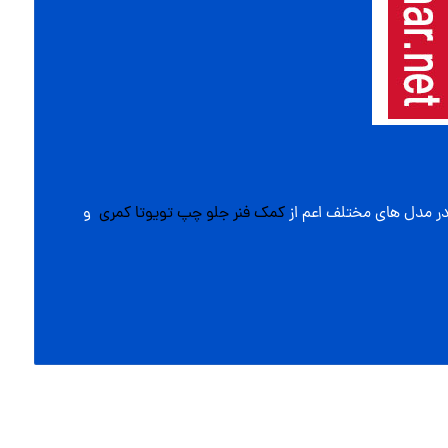
در مدل های مختلف اعم از
کمک فنر جلو چپ تویوتا کمری
و