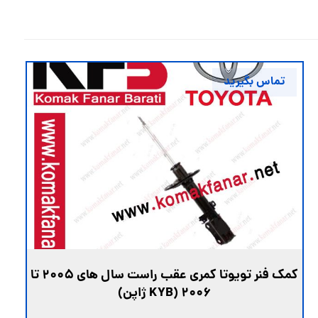
تماس بگیرید
کمک فنر تویوتا کمری عقب راست سال های 2005 تا
2006 (KYB ژاپن)