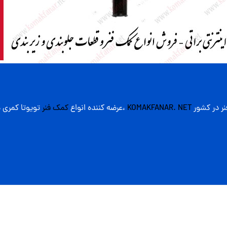
نر در کشور
KOMAKFANAR. NET
،عرضه کننده انواع
کمک فنر
تویوتا کمری 