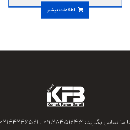
اطلاعات بیشتر
ا ما تماس بگیرید: 09128451243 ، 02144246521