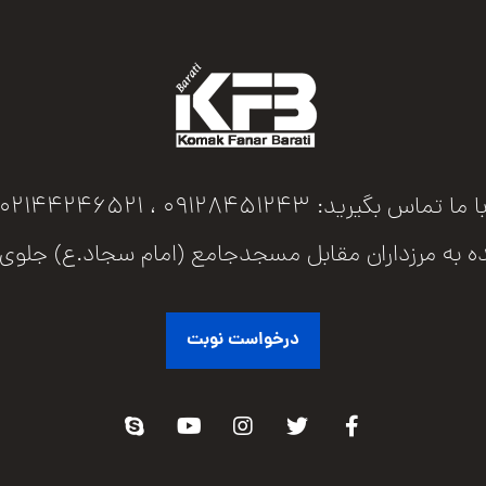
ا ما تماس بگیرید: 09128451243 ، 02144246521
اران مقابل مسجدجامع (امام سجاد.ع) جلوی پل عابرپیاده پلاک 73 
درخواست نوبت