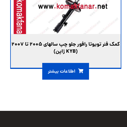
کمک فنر تویوتا رافور جلو چپ سالهای 2005 تا 2007
(KYB ژاپن)
اطلاعات بیشتر