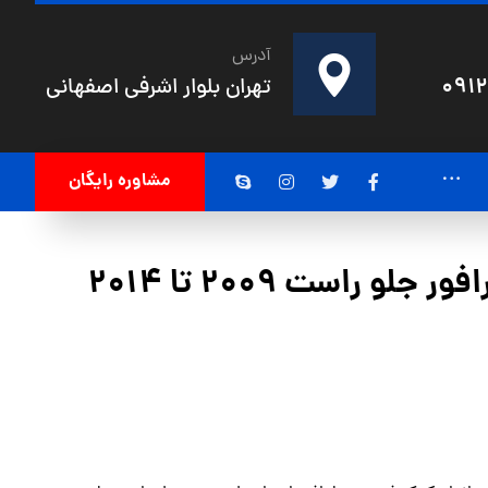
آدرس
091
تهران بلوار اشرفی اصفهانی
مشاوره رایگان
کمک فنر تویوتا رافور جلو راست 2009 تا 2014