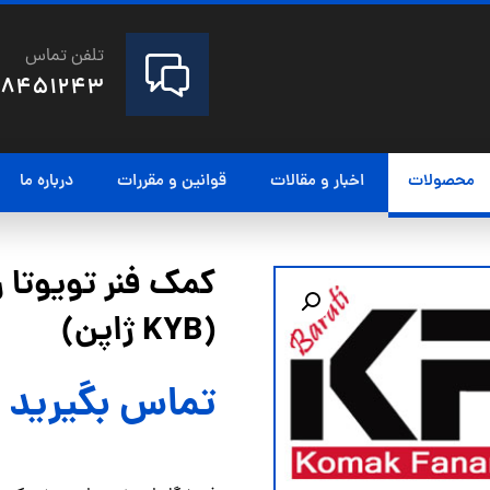
تلفن تماس
28451243
محصولات
اخبار و مقالات
قوانین و مقررات
درباره ما
(KYB ژاپن)
تماس بگیرید