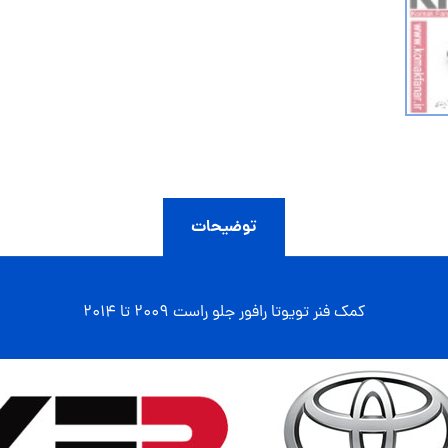
توضیحات
کمک فنر تویوتا رافور جلو راست 2009 تا 2014