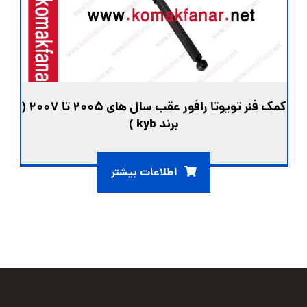
کمک فنر تویوتا رافور عقب سال های 2005 تا 2007 (
برند kyb )
اطلاعات بیشتر