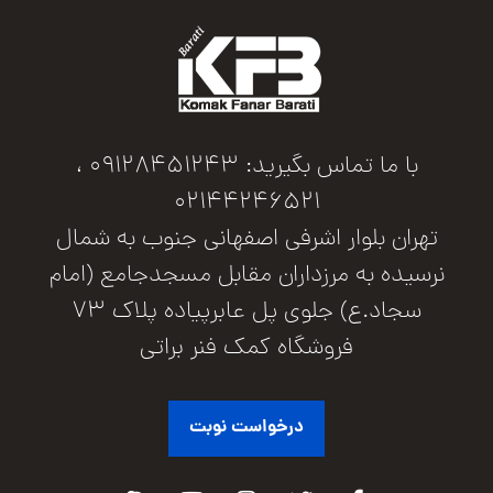
با ما تماس بگیرید: 09128451243 ،
02144246521
تهران بلوار اشرفی اصفهانی جنوب به شمال
نرسیده به مرزداران مقابل مسجدجامع (امام
سجاد.ع) جلوی پل عابرپیاده پلاک 73
فروشگاه کمک فنر براتی
درخواست نوبت