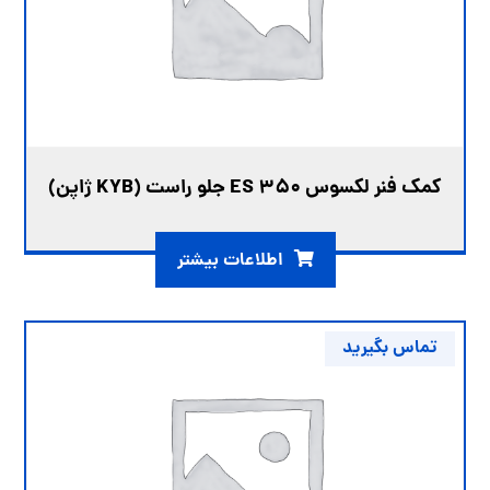
کمک فنر لکسوس ES 350 جلو راست (KYB ژاپن)
اطلاعات بیشتر
تماس بگیرید