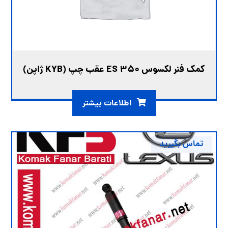
کمک فنر لکسوس ES 350 عقب چپ (KYB ژاپن)
اطلاعات بیشتر
تماس بگیرید