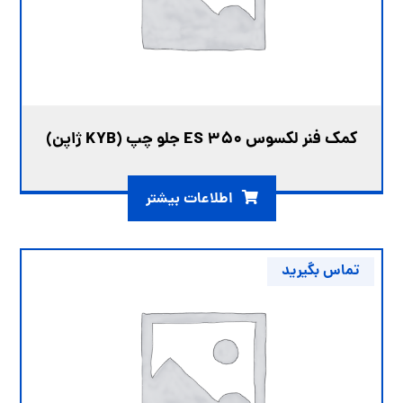
کمک فنر لکسوس ES 350 جلو چپ (KYB ژاپن)
اطلاعات بیشتر
تماس بگیرید