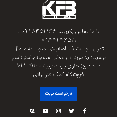
با ما تماس بگیرید: 09128451243 ،
02144246521
تهران بلوار اشرفی اصفهانی جنوب به شمال
نرسیده به مرزداران مقابل مسجدجامع (امام
سجاد.ع) جلوی پل عابرپیاده پلاک 73
فروشگاه کمک فنر براتی
درخواست نوبت