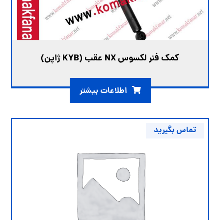
کمک فنر لکسوس NX عقب (KYB ژاپن)
اطلاعات بیشتر
تماس بگیرید