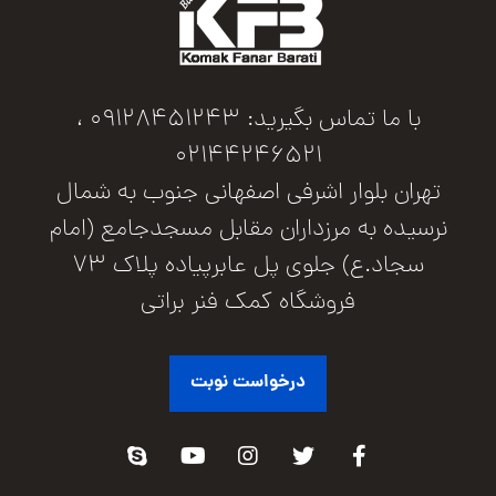
با ما تماس بگیرید: 09128451243 ،
02144246521
تهران بلوار اشرفی اصفهانی جنوب به شمال
نرسیده به مرزداران مقابل مسجدجامع (امام
سجاد.ع) جلوی پل عابرپیاده پلاک 73
فروشگاه کمک فنر براتی
درخواست نوبت