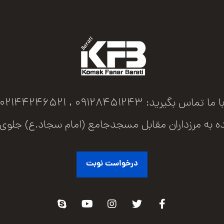
ا ما تماس بگیرید: 09128451243 ، 02144246521
اران مقابل مسجدجامع (امام سجاد.ع) جلوی پل عابرپیاده پلاک 73 
درخواست نوبت