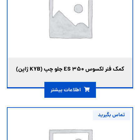
کمک فنر لکسوس ES 350 جلو چپ (KYB ژاپن)
اطلاعات بیشتر
تماس بگیرید