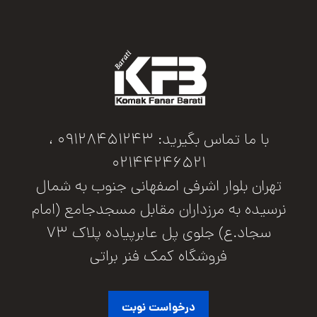
با ما تماس بگیرید: 09128451243 ،
02144246521
تهران بلوار اشرفی اصفهانی جنوب به شمال
نرسیده به مرزداران مقابل مسجدجامع (امام
سجاد.ع) جلوی پل عابرپیاده پلاک 73
فروشگاه کمک فنر براتی
درخواست نوبت