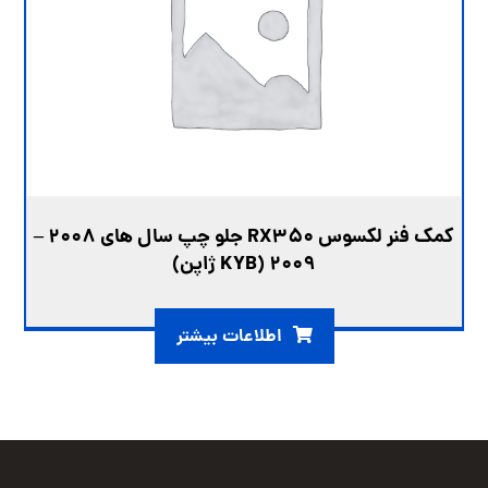
کمک فنر لکسوس RX350 جلو چپ سال های 2008 –
2009 (KYB ژاپن)
اطلاعات بیشتر