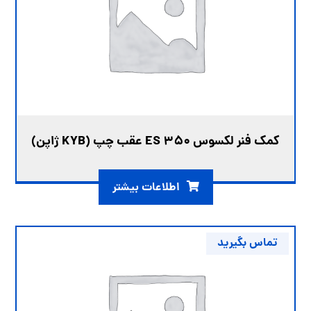
کمک فنر لکسوس ES 350 عقب چپ (KYB ژاپن)
اطلاعات بیشتر
تماس بگیرید