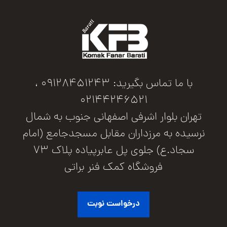
با ما تماس بگیرید: 09128451243 ،
02144246521
تهران بلوار اشرفی اصفهانی جنوب به شمال
نرسیده به مرزداران مقابل مسجدجامع (امام
سجاد.ع) جلوی پل عابرپیاده پلاک 73
فروشگاه کمک فنر براتی
درخواست نوبت