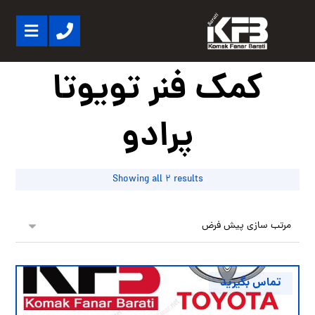
کمک فنر تویوتا
پرادو
Showing all 2 results
تماس بگیرید