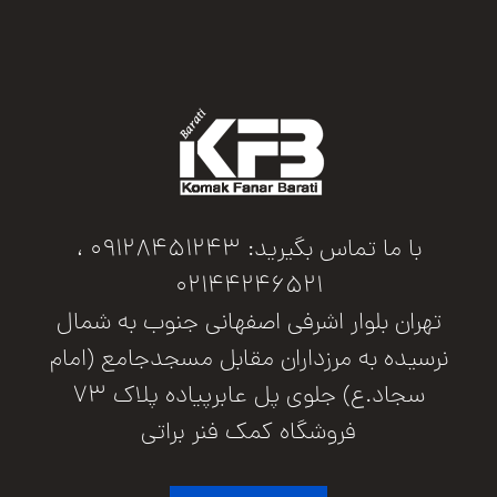
با ما تماس بگیرید: 09128451243 ،
02144246521
تهران بلوار اشرفی اصفهانی جنوب به شمال
نرسیده به مرزداران مقابل مسجدجامع (امام
سجاد.ع) جلوی پل عابرپیاده پلاک 73
فروشگاه کمک فنر براتی